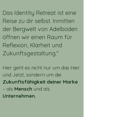
Das Identity Retreat ist eine
Reise zu dir selbst. Inmitten
der Bergwelt von Adelboden
öffnen wir einen Raum für
Reflexion, Klarheit und
Zukunftsgestaltung."
Hier geht es nicht nur um das Hier
und Jetzt, sondern um die
Zukunftsfähigkeit deiner Marke
– als
Mensch
und als
Unternehmen.