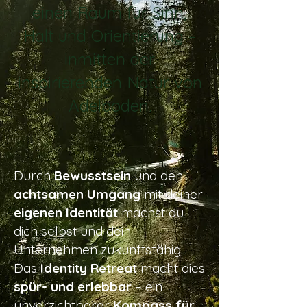
einen Raum für Sinn,
Halt und Orientierung –
inmitten der
inspirierenden Natur von
Adelboden.
Durch
Bewusstsein
und den
achtsamen Umgang
mit deiner
eigenen Identität
machst du
dich selbst und dein
Unternehmen zukunftsfähig.
Das
Identity Retreat
macht dies
spür- und erlebbar
– ein
unverzichtbarer
Kompass für