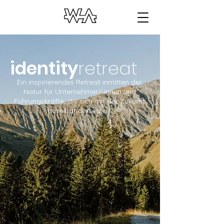
identity
retreat
Ein inspirierendes Retreat inmitten der
Natur für Unternehmer/-innen und
Führungskräfte, die sich mit der Zukunft
auseinandersetzen.