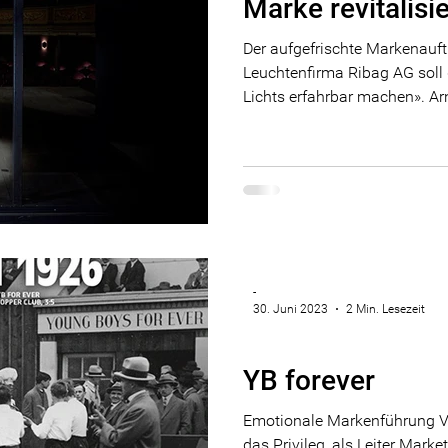
Marke revitalisi
Der aufgefrischte Markenauftr
Leuchtenfirma Ribag AG soll 
Lichts erfahrbar machen». Arn
-
30. Juni 2023
2 Min. Lesezeit
Marke
YB forever
Emotionale Markenführung Vo
das Privileg, als Leiter Mar