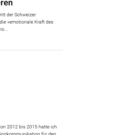
eren
itt der Schweizer
die «emotionale Kraft des
o...
n 2012 bis 2015 hatte ich
ketingkommunikation für den