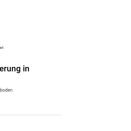
eit
erung in
lboden