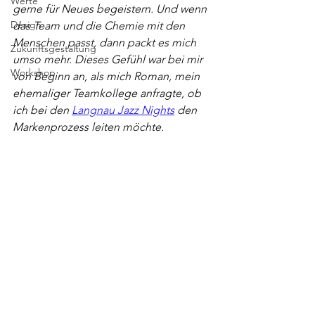
Werte
gerne für Neues begeistern. Und wenn 
Design
das Team und die Chemie mit den 
Menschen passt, dann packt es mich 
Zukunftsgestaltung
umso mehr. Dieses Gefühl war bei mir 
Workshop
von Beginn an, als mich Roman, mein 
ehemaliger Teamkollege anfragte, ob 
ich bei den 
Langnau Jazz Nights
 den 
Markenprozess leiten möchte.