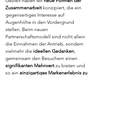
Gezielt haben wir 
neue Formen der 
Zusammenarbeit
 konzipiert, die ein 
gegenseitiges Interesse auf 
Augenhöhe in den Vordergrund 
stellen. Beim neuen 
Partnerschaftsmodell sind nicht allein 
die Einnahmen der Antrieb, sondern 
vielmehr die
 ideellen Gedanken
, 
gemeinsam den Besuchern einen 
signifikanten Mehrwert
 zu bieten und 
so ein 
einzigartiges Markenerlebnis zu 
gewährleisten
, das sowohl die Marke 
Langnau Jazz Nights als auch die 
Partnermarke stärkt. Die Einnahmen 
sollen dazu dienen, neue Formate und 
Möglichkeiten zu entwickeln, die den 
Werten des Festivals entsprechen.
Durch die 
inspirierende 