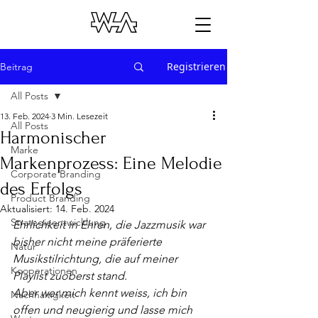
Registrieren
Beitrag
All Posts
13. Feb. 2024
3 Min. Lesezeit
All Posts
Harmonischer
Marke
Markenprozess: Eine Melodie
Corporate Branding
des Erfolgs
Product Branding
Aktualisiert:
14. Feb. 2024
Strategieentwicklung
Ehrlichkeit in Ehren, die Jazzmusik war 
bisher nicht meine präferierte 
Natur
Musikstilrichtung, die auf meiner 
Kooperationen
Playlist zuoberst stand.
Aber wer mich kennt weiss, ich bin 
Nachhaltigkeit
offen und neugierig und lasse mich 